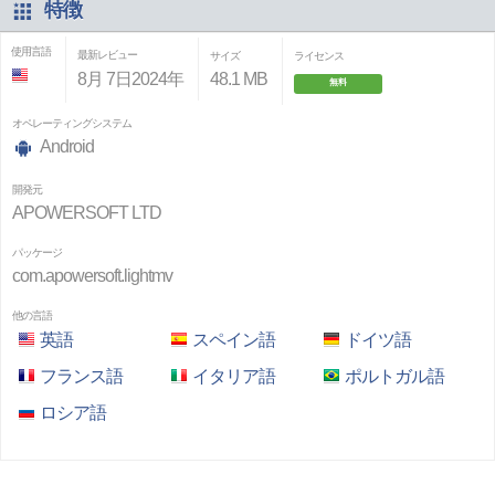
特徴
使用言語
最新レビュー
サイズ
ライセンス
8月 7日2024年
48.1 MB
無料
オペレーティングシステム
Android
開発元
APOWERSOFT LTD
パッケージ
com.apowersoft.lightmv
他の言語
英語
スペイン語
ドイツ語
フランス語
イタリア語
ポルトガル語
ロシア語