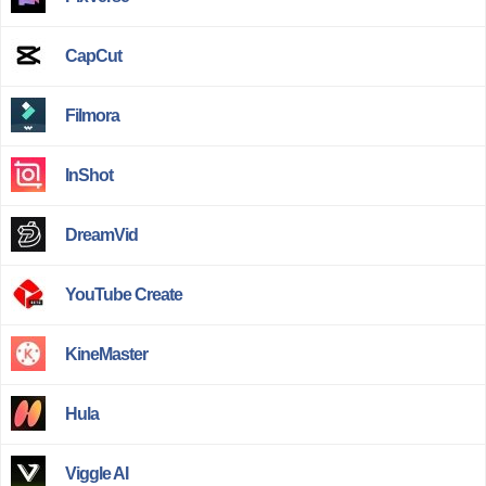
CapCut
Filmora
InShot
DreamVid
YouTube Create
KineMaster
Hula
Viggle AI